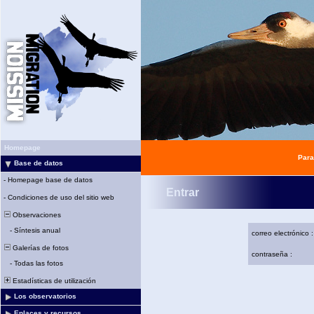
Homepage
Para
Base de datos
-
Homepage base de datos
Entrar
-
Condiciones de uso del sitio web
Observaciones
-
Síntesis anual
correo electrónico :
Galerías de fotos
contraseña :
-
Todas las fotos
Estadísticas de utilización
Los observatorios
Enlaces y recursos