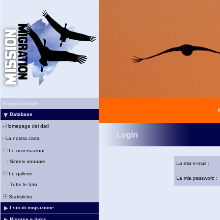
Pagina iniziale
Database
-
Homepage dei dati
Login
-
La nostra carta
Le osservazioni
-
Sintesi annuale
La mia e-mail :
Le gallerie
La mia password :
-
Tutte le foto
Statistiche
I siti di migrazione
Risorse e links