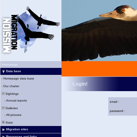
Homepage
Data base
-
Homepage data base
Login!
-
Our charter
Sightings
-
Annual reports
email :
Galleries
password :
-
All pictures
Stats
Migration sites
Resources and links