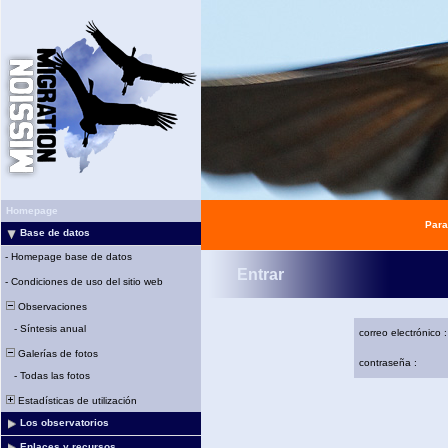
Homepage
Para
Base de datos
-
Homepage base de datos
Entrar
-
Condiciones de uso del sitio web
Observaciones
-
Síntesis anual
correo electrónico :
Galerías de fotos
contraseña :
-
Todas las fotos
Estadísticas de utilización
Los observatorios
Enlaces y recursos