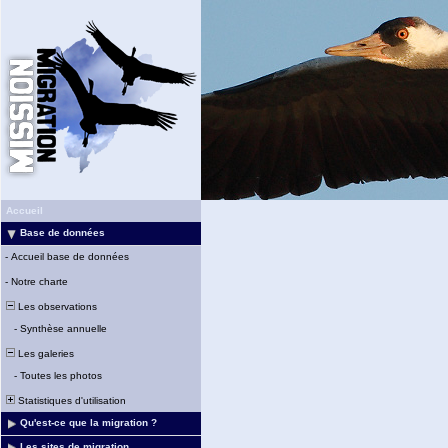
Accueil
Base de données
-
Accueil base de données
-
Notre charte
Les observations
-
Synthèse annuelle
Les galeries
-
Toutes les photos
Statistiques d'utilisation
Qu'est-ce que la migration ?
Les sites de migration