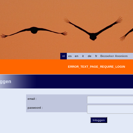
nl
es
en
it
de
fr
Bezoeker Anoniem
ERROR_TEXT_PAGE_REQUIRE_LOGIN
oggen
email :
paswoord :