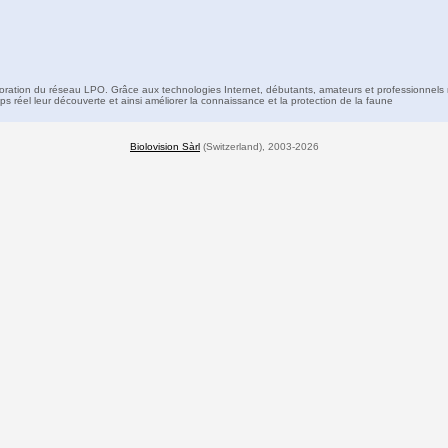
boration du réseau LPO. Grâce aux technologies Internet, débutants, amateurs et professionnels 
s réel leur découverte et ainsi améliorer la connaissance et la protection de la faune
Biolovision Sàrl
(Switzerland), 2003-2026