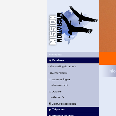
Homepage
Databank
-
Voorstelling databank
Inl
-
Overeenkomst
Waarnemingen
-
Jaaroverzicht
Galerijen
-
Alle foto's
Gebruiksstatistieken
Telposten
Bronnen en links