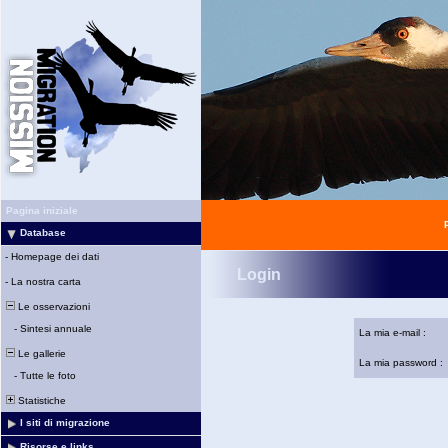
Pagina iniziale
Database
-
Homepage dei dati
Login
-
La nostra carta
Le osservazioni
-
Sintesi annuale
La mia e-mail :
Le gallerie
La mia password :
-
Tutte le foto
Statistiche
I siti di migrazione
Risorse e links