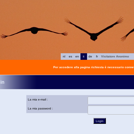
nl
es
en
it
de
fr
Visitatore Anonimo
Per accedere alla pagina richiesta è necessario connet
in
La mia e-mail :
La mia password :