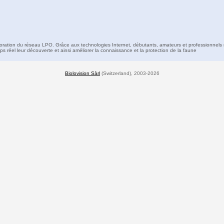
boration du réseau LPO. Grâce aux technologies Internet, débutants, amateurs et professionnels 
s réel leur découverte et ainsi améliorer la connaissance et la protection de la faune
Biolovision Sàrl
(Switzerland), 2003-2026