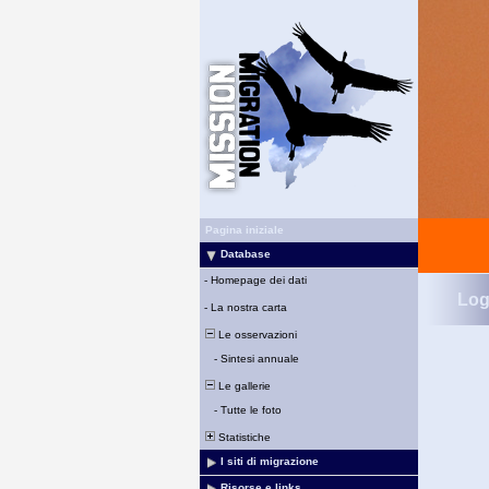
Pagina iniziale
Database
-
Homepage dei dati
Log
-
La nostra carta
Le osservazioni
-
Sintesi annuale
Le gallerie
-
Tutte le foto
Statistiche
I siti di migrazione
Risorse e links