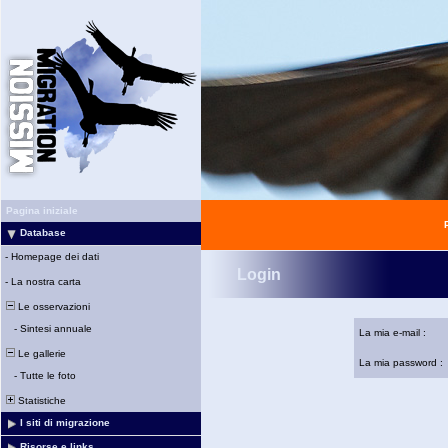
Pagina iniziale
Database
-
Homepage dei dati
Login
-
La nostra carta
Le osservazioni
-
Sintesi annuale
La mia e-mail :
Le gallerie
La mia password :
-
Tutte le foto
Statistiche
I siti di migrazione
Risorse e links