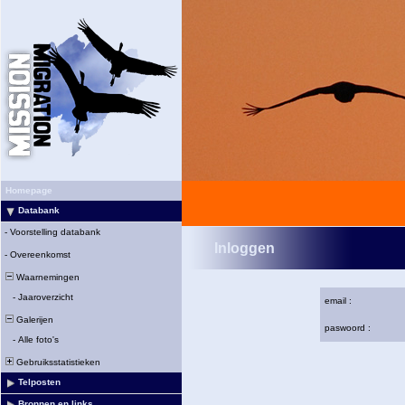
Homepage
Databank
-
Voorstelling databank
Inloggen
-
Overeenkomst
Waarnemingen
-
Jaaroverzicht
email :
Galerijen
paswoord :
-
Alle foto's
Gebruiksstatistieken
Telposten
Bronnen en links