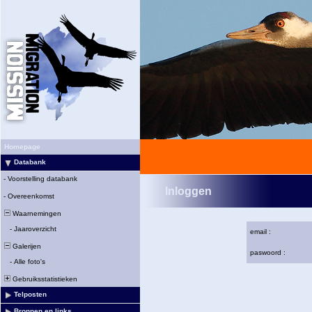
Homepage
Databank
-
Voorstelling databank
Inloggen
-
Overeenkomst
Waarnemingen
-
Jaaroverzicht
email :
Galerijen
paswoord :
-
Alle foto's
Gebruiksstatistieken
Telposten
Bronnen en links