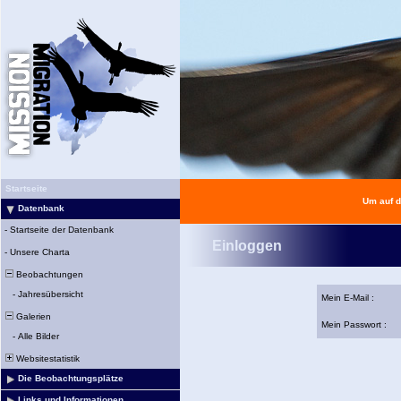
Startseite
Um auf d
Datenbank
-
Startseite der Datenbank
Einloggen
-
Unsere Charta
Beobachtungen
-
Jahresübersicht
Mein E-Mail :
Galerien
Mein Passwort :
-
Alle Bilder
Websitestatistik
Die Beobachtungsplätze
Links und Informationen