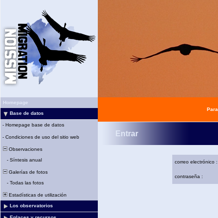
Homepage
Para
Base de datos
-
Homepage base de datos
Entrar
-
Condiciones de uso del sitio web
Observaciones
-
Síntesis anual
correo electrónico :
Galerías de fotos
contraseña :
-
Todas las fotos
Estadísticas de utilización
Los observatorios
Enlaces y recursos