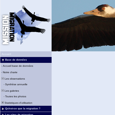
Accueil
Base de données
-
Accueil base de données
-
Notre charte
Les observations
-
Synthèse annuelle
Les galeries
-
Toutes les photos
Statistiques d'utilisation
Qu'est-ce que la migration ?
Les sites de migration