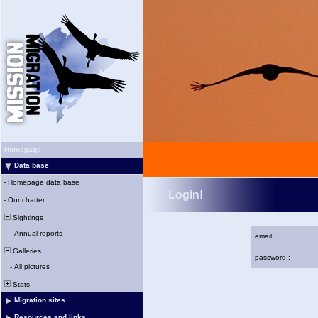
Homepage
Data base
-
Homepage data base
Login!
-
Our charter
Sightings
-
Annual reports
email :
Galleries
password :
-
All pictures
Stats
Migration sites
Resources and links