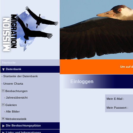
Startseite
Um auf d
Datenbank
-
Startseite der Datenbank
Einloggen
-
Unsere Charta
Beobachtungen
-
Jahresübersicht
Mein E-Mail :
Galerien
Mein Passwort :
-
Alle Bilder
Websitestatistik
Die Beobachtungsplätze
Links und Informationen