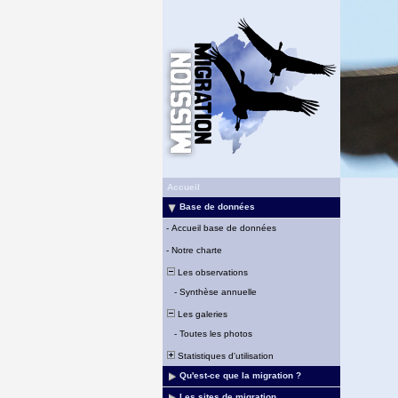
Accueil
Base de données
-
Accueil base de données
-
Notre charte
Les observations
-
Synthèse annuelle
Les galeries
-
Toutes les photos
Statistiques d'utilisation
Qu'est-ce que la migration ?
Les sites de migration