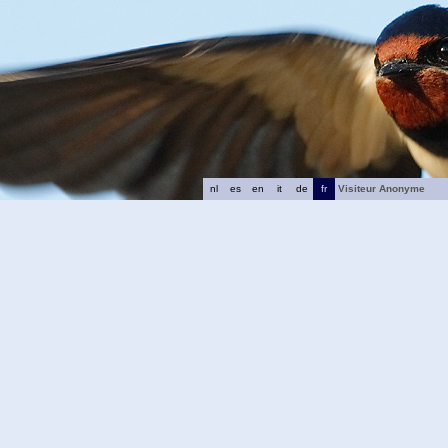
nl
es
en
it
de
fr
Visiteur Anonyme