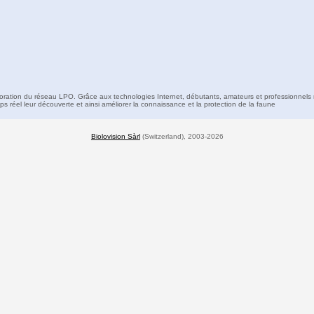
boration du réseau LPO. Grâce aux technologies Internet, débutants, amateurs et professionnels 
s réel leur découverte et ainsi améliorer la connaissance et la protection de la faune
Biolovision Sàrl
(Switzerland), 2003-2026