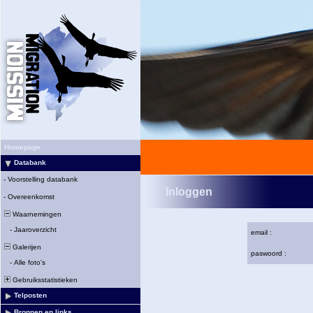
Homepage
Databank
-
Voorstelling databank
Inloggen
-
Overeenkomst
Waarnemingen
-
Jaaroverzicht
email :
Galerijen
paswoord :
-
Alle foto's
Gebruiksstatistieken
Telposten
Bronnen en links