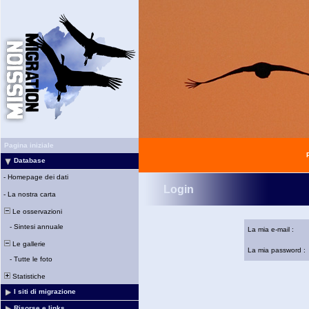
Pagina iniziale
Database
-
Homepage dei dati
Login
-
La nostra carta
Le osservazioni
-
Sintesi annuale
La mia e-mail :
Le gallerie
La mia password :
-
Tutte le foto
Statistiche
I siti di migrazione
Risorse e links