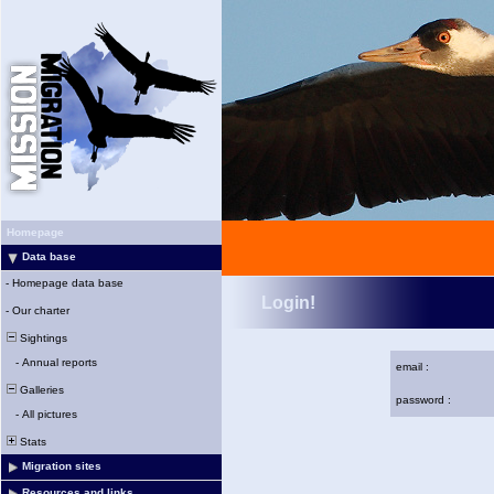
Homepage
Data base
-
Homepage data base
Login!
-
Our charter
Sightings
-
Annual reports
email :
Galleries
password :
-
All pictures
Stats
Migration sites
Resources and links