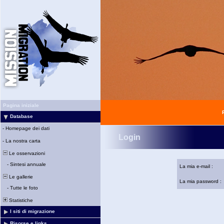
Pagina iniziale
Database
-
Homepage dei dati
Login
-
La nostra carta
Le osservazioni
-
Sintesi annuale
La mia e-mail :
Le gallerie
La mia password :
-
Tutte le foto
Statistiche
I siti di migrazione
Risorse e links