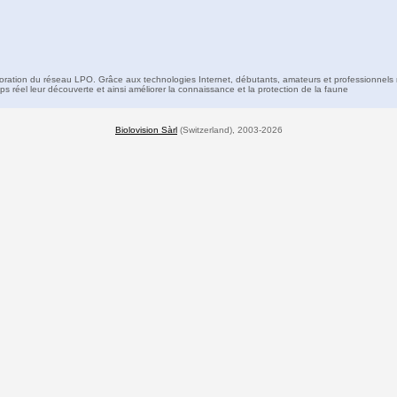
boration du réseau LPO. Grâce aux technologies Internet, débutants, amateurs et professionnels 
s réel leur découverte et ainsi améliorer la connaissance et la protection de la faune
Biolovision Sàrl
(Switzerland), 2003-2026