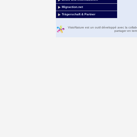
Migraction.net
Trägerschaft & Partner
VisioNature est un outil développé avec la colla
partager en temp