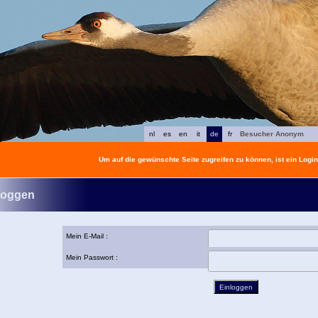
nl
es
en
it
de
fr
Besucher Anonym
Um auf die gewünschte Seite zugreifen zu können, ist ein Login 
loggen
Mein E-Mail :
Mein Passwort :