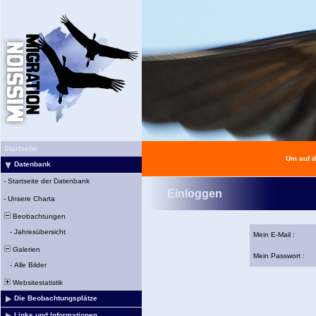
Startseite
Um auf d
Datenbank
-
Startseite der Datenbank
Einloggen
-
Unsere Charta
Beobachtungen
-
Jahresübersicht
Mein E-Mail :
Galerien
Mein Passwort :
-
Alle Bilder
Websitestatistik
Die Beobachtungsplätze
Links und Informationen