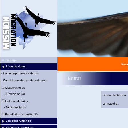
Homepage
Para
Base de datos
-
Homepage base de datos
Entrar
-
Condiciones de uso del sitio web
Observaciones
-
Síntesis anual
correo electrónico :
Galerías de fotos
contraseña :
-
Todas las fotos
Estadísticas de utilización
Los observatorios
Enlaces y recursos