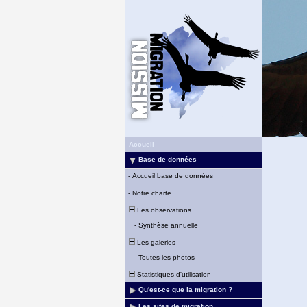
Accueil
Base de données
-
Accueil base de données
-
Notre charte
Les observations
-
Synthèse annuelle
Les galeries
-
Toutes les photos
Statistiques d'utilisation
Qu'est-ce que la migration ?
Les sites de migration