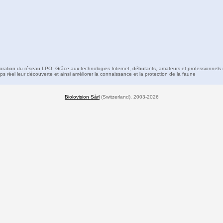
boration du réseau LPO. Grâce aux technologies Internet, débutants, amateurs et professionnels 
s réel leur découverte et ainsi améliorer la connaissance et la protection de la faune
Biolovision Sàrl
(Switzerland), 2003-2026