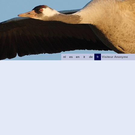
nl
es
en
it
de
fr
Visiteur Anonyme