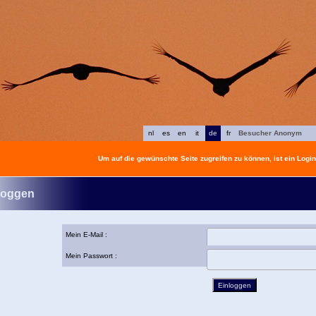
nl
es
en
it
de
fr
Besucher Anonym
Um auf die gewünschte Seite zugreifen zu können, ist ein Login 
loggen
Mein E-Mail :
Mein Passwort :