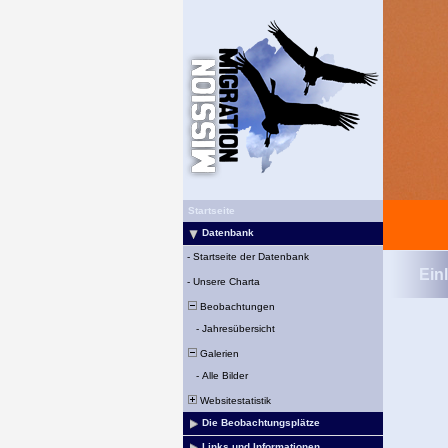
Startseite
Datenbank
-
Startseite der Datenbank
Ein
-
Unsere Charta
Beobachtungen
-
Jahresübersicht
Galerien
-
Alle Bilder
Websitestatistik
Die Beobachtungsplätze
Links und Informationen