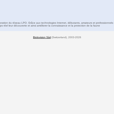
boration du réseau LPO. Grâce aux technologies Internet, débutants, amateurs et professionnels 
s réel leur découverte et ainsi améliorer la connaissance et la protection de la faune
Biolovision Sàrl
(Switzerland), 2003-2026