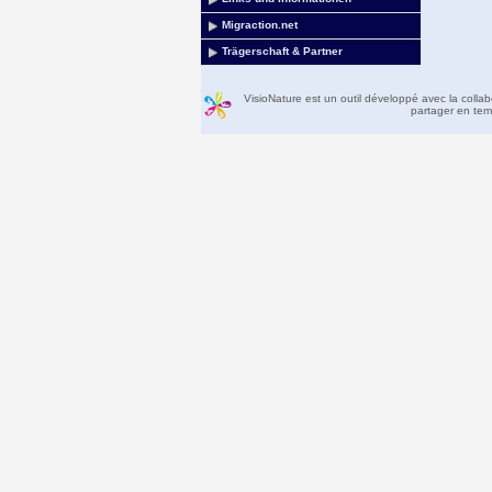
Migraction.net
Trägerschaft & Partner
VisioNature est un outil développé avec la colla
partager en temp