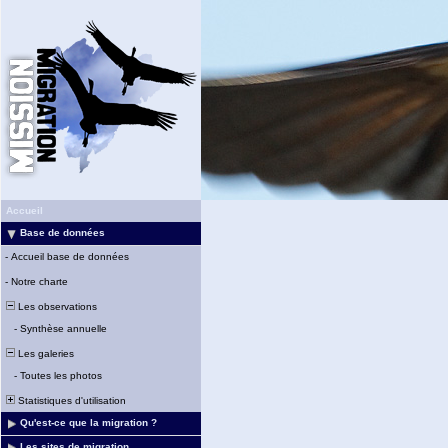
Accueil
Base de données
-
Accueil base de données
-
Notre charte
Les observations
-
Synthèse annuelle
Les galeries
-
Toutes les photos
Statistiques d'utilisation
Qu'est-ce que la migration ?
Les sites de migration