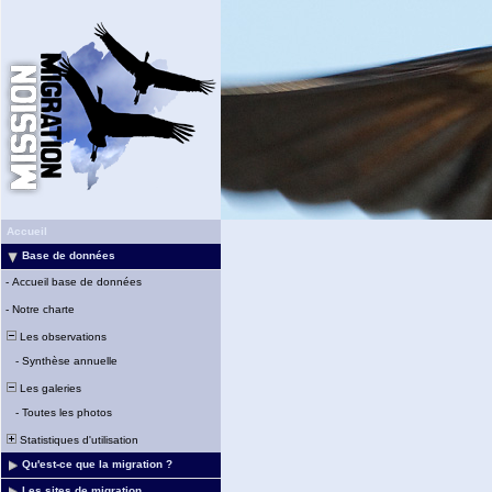
Accueil
Base de données
-
Accueil base de données
-
Notre charte
Les observations
-
Synthèse annuelle
Les galeries
-
Toutes les photos
Statistiques d'utilisation
Qu'est-ce que la migration ?
Les sites de migration