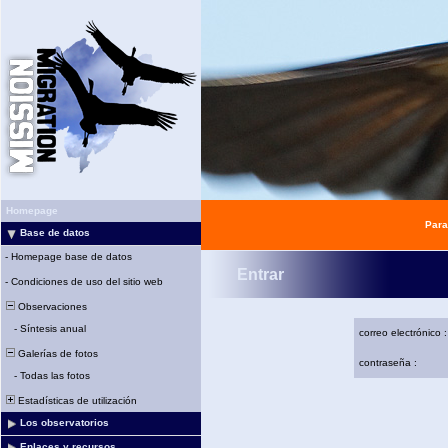
Homepage
Para
Base de datos
-
Homepage base de datos
Entrar
-
Condiciones de uso del sitio web
Observaciones
-
Síntesis anual
correo electrónico :
Galerías de fotos
contraseña :
-
Todas las fotos
Estadísticas de utilización
Los observatorios
Enlaces y recursos