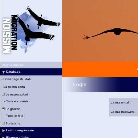
Pagina iniziale
Database
-
Homepage dei dati
Login
-
La nostra carta
Le osservazioni
-
Sintesi annuale
La mia e-mail :
Le gallerie
La mia password :
-
Tutte le foto
Statistiche
I siti di migrazione
Risorse e links