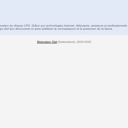
boration du réseau LPO. Grâce aux technologies Internet, débutants, amateurs et professionnels 
s réel leur découverte et ainsi améliorer la connaissance et la protection de la faune
Biolovision Sàrl
(Switzerland), 2003-2026