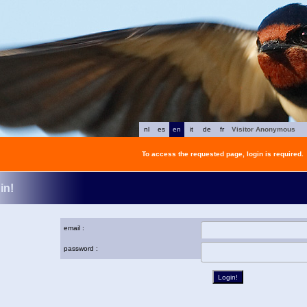
nl
es
en
it
de
fr
Visitor Anonymous
To access the requested page, login is required.
in!
email :
password :