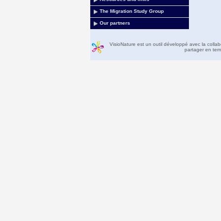
The Migration Study Group
Our partners
VisioNature est un outil développé avec la colla
partager en temp