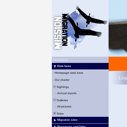
Homepage
Data base
-
Homepage data base
Log
-
Our charter
Sightings
-
Annual reports
Galleries
-
All pictures
Stats
Migration sites
Resources and links