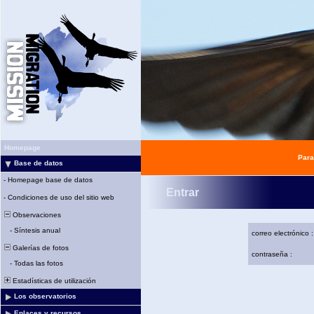
Homepage
Para
Base de datos
-
Homepage base de datos
Entrar
-
Condiciones de uso del sitio web
Observaciones
-
Síntesis anual
correo electrónico :
Galerías de fotos
contraseña :
-
Todas las fotos
Estadísticas de utilización
Los observatorios
Enlaces y recursos