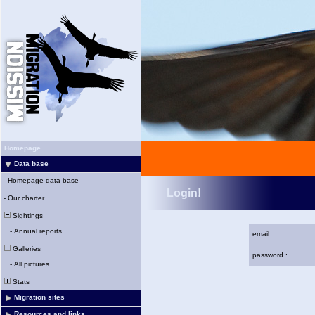
Homepage
Data base
-
Homepage data base
Login!
-
Our charter
Sightings
-
Annual reports
email :
Galleries
password :
-
All pictures
Stats
Migration sites
Resources and links