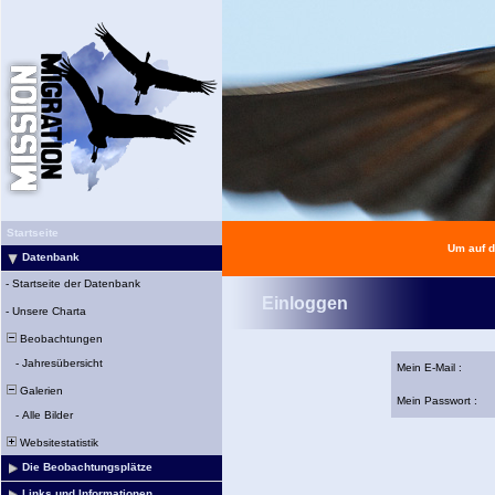
Startseite
Um auf d
Datenbank
-
Startseite der Datenbank
Einloggen
-
Unsere Charta
Beobachtungen
-
Jahresübersicht
Mein E-Mail :
Galerien
Mein Passwort :
-
Alle Bilder
Websitestatistik
Die Beobachtungsplätze
Links und Informationen