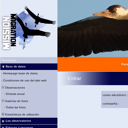
Homepage
Para
Base de datos
-
Homepage base de datos
Entrar
-
Condiciones de uso del sitio web
Observaciones
-
Síntesis anual
correo electrónico :
Galerías de fotos
contraseña :
-
Todas las fotos
Estadísticas de utilización
Los observatorios
Enlaces y recursos