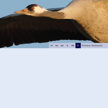
nl
es
en
it
de
fr
Visiteur Anonyme