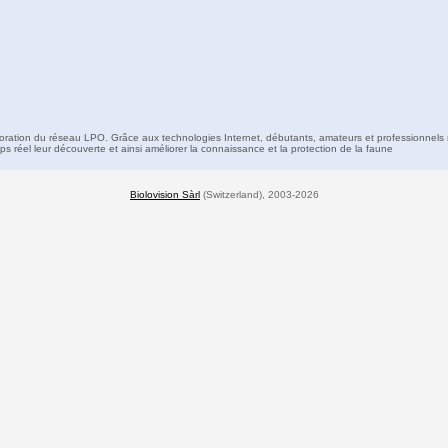
boration du réseau LPO. Grâce aux technologies Internet, débutants, amateurs et professionnels 
s réel leur découverte et ainsi améliorer la connaissance et la protection de la faune
Biolovision Sàrl
(Switzerland), 2003-2026