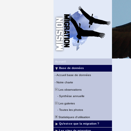
Accueil
Base de données
-
Accueil base de données
-
Notre charte
Les observations
-
Synthèse annuelle
Les galeries
-
Toutes les photos
Statistiques d'utilisation
Qu'est-ce que la migration ?
Les sites de migration