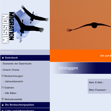
Startseite
Um auf d
Datenbank
-
Startseite der Datenbank
Einloggen
-
Unsere Charta
Beobachtungen
-
Jahresübersicht
Mein E-Mail :
Galerien
Mein Passwort :
-
Alle Bilder
Websitestatistik
Die Beobachtungsplätze
Links und Informationen