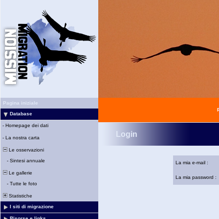
Pagina iniziale
Database
-
Homepage dei dati
Login
-
La nostra carta
Le osservazioni
-
Sintesi annuale
La mia e-mail :
Le gallerie
La mia password :
-
Tutte le foto
Statistiche
I siti di migrazione
Risorse e links