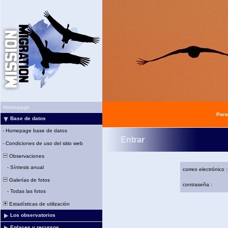
Homepage
Para
Base de datos
-
Homepage base de datos
Entrar
-
Condiciones de uso del sitio web
Observaciones
-
Síntesis anual
correo electrónico :
Galerías de fotos
contraseña :
-
Todas las fotos
Estadísticas de utilización
Los observatorios
Enlaces y recursos