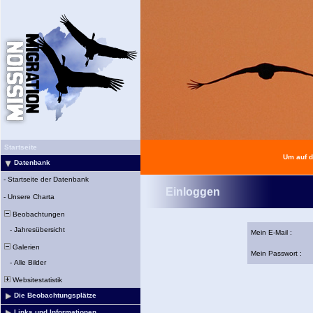
Startseite
Um auf d
Datenbank
-
Startseite der Datenbank
Einloggen
-
Unsere Charta
Beobachtungen
-
Jahresübersicht
Mein E-Mail :
Galerien
Mein Passwort :
-
Alle Bilder
Websitestatistik
Die Beobachtungsplätze
Links und Informationen