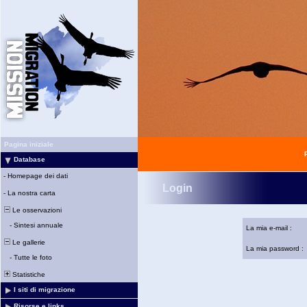
Pagina iniziale
Database
-
Homepage dei dati
Login
-
La nostra carta
Le osservazioni
-
Sintesi annuale
La mia e-mail :
Le gallerie
La mia password :
-
Tutte le foto
Statistiche
I siti di migrazione
Risorse e links