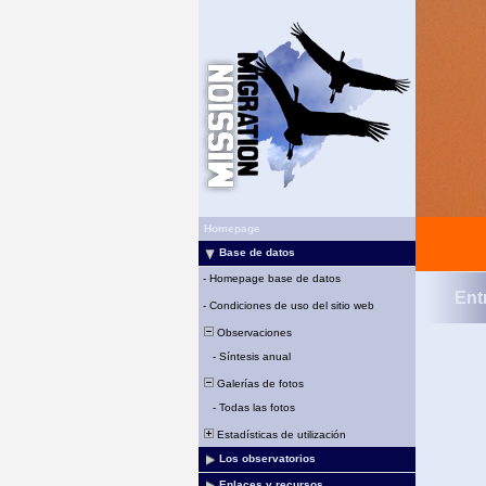
Homepage
Base de datos
-
Homepage base de datos
Ent
-
Condiciones de uso del sitio web
Observaciones
-
Síntesis anual
Galerías de fotos
-
Todas las fotos
Estadísticas de utilización
Los observatorios
Enlaces y recursos