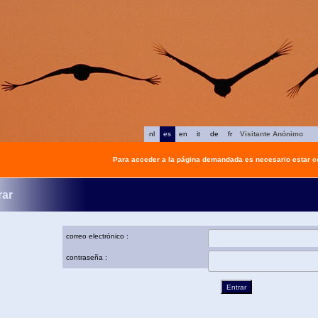
nl
es
en
it
de
fr
Visitante Anónimo
Para acceder a la página demandada es necesario estar 
rar
correo electrónico :
contraseña :