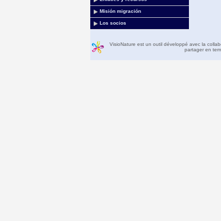
Misión migración
Los socios
VisioNature est un outil développé avec la colla
partager en temp