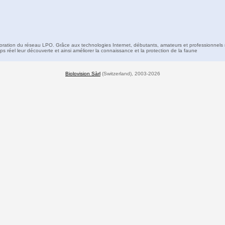
boration du réseau LPO. Grâce aux technologies Internet, débutants, amateurs et professionnels 
s réel leur découverte et ainsi améliorer la connaissance et la protection de la faune
Biolovision Sàrl
(Switzerland), 2003-2026