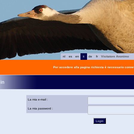
nl
es
en
it
de
fr
Visitatore Anonimo
Per accedere alla pagina richiesta è necessario connet
in
La mia e-mail :
La mia password :