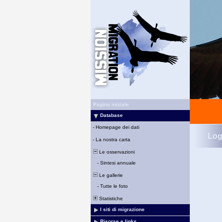
Pagina iniziale
Database
-
Homepage dei dati
Log
-
La nostra carta
Le osservazioni
-
Sintesi annuale
Le gallerie
-
Tutte le foto
Statistiche
I siti di migrazione
Risorse e links