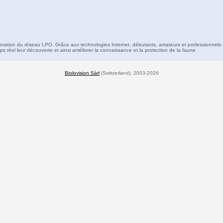
boration du réseau LPO. Grâce aux technologies Internet, débutants, amateurs et professionnels 
s réel leur découverte et ainsi améliorer la connaissance et la protection de la faune
Biolovision Sàrl
(Switzerland), 2003-2026