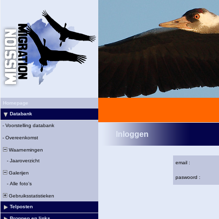
Homepage
Databank
-
Voorstelling databank
Inloggen
-
Overeenkomst
Waarnemingen
-
Jaaroverzicht
email :
Galerijen
paswoord :
-
Alle foto's
Gebruiksstatistieken
Telposten
Bronnen en links