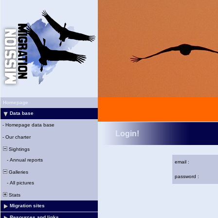
Homepage
Data base
-
Homepage data base
Login!
-
Our charter
Sightings
-
Annual reports
email :
Galleries
password :
-
All pictures
Stats
Migration sites
Resources and links