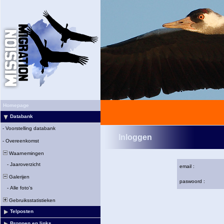
Homepage
Databank
-
Voorstelling databank
Inloggen
-
Overeenkomst
Waarnemingen
-
Jaaroverzicht
email :
Galerijen
paswoord :
-
Alle foto's
Gebruiksstatistieken
Telposten
Bronnen en links