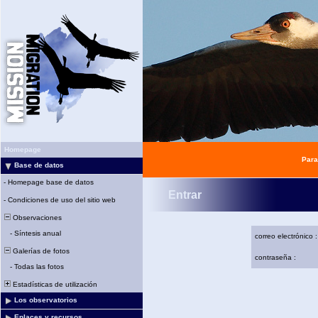
Homepage
Para
Base de datos
-
Homepage base de datos
Entrar
-
Condiciones de uso del sitio web
Observaciones
-
Síntesis anual
correo electrónico :
Galerías de fotos
contraseña :
-
Todas las fotos
Estadísticas de utilización
Los observatorios
Enlaces y recursos