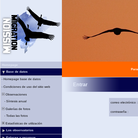
Homepage
Para
Base de datos
-
Homepage base de datos
Entrar
-
Condiciones de uso del sitio web
Observaciones
-
Síntesis anual
correo electrónico :
Galerías de fotos
contraseña :
-
Todas las fotos
Estadísticas de utilización
Los observatorios
Enlaces y recursos