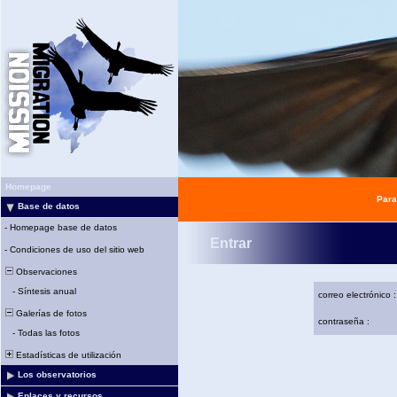
Homepage
Para
Base de datos
-
Homepage base de datos
Entrar
-
Condiciones de uso del sitio web
Observaciones
-
Síntesis anual
correo electrónico :
Galerías de fotos
contraseña :
-
Todas las fotos
Estadísticas de utilización
Los observatorios
Enlaces y recursos