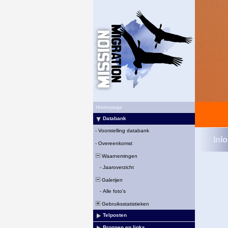
Homepage
Databank
-
Voorstelling databank
Inl
-
Overeenkomst
Waarnemingen
-
Jaaroverzicht
Galerijen
-
Alle foto's
Gebruiksstatistieken
Telposten
Bronnen en links