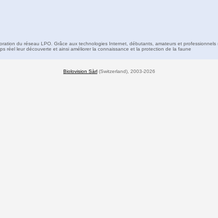
boration du réseau LPO. Grâce aux technologies Internet, débutants, amateurs et professionnels 
s réel leur découverte et ainsi améliorer la connaissance et la protection de la faune
Biolovision Sàrl
(Switzerland), 2003-2026