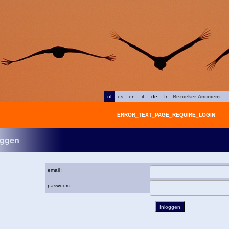
nl
es
en
it
de
fr
Bezoeker Anoniem
ERROR_TEXT_PAGE_REQUIRE_LOGIN
oggen
email :
paswoord :